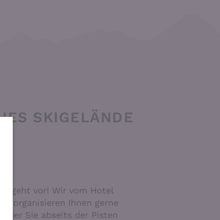
HES SKIGELÄNDE
it geht vor! Wir vom Hotel
uol organisieren Ihnen gerne
r, der Sie abseits der Pisten