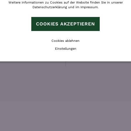
Weitere Informationen zu Cookies auf der Website finden Sie in unserer
 und seine
begleitet.
Datenschutzerklärung
und im
Impressum
.
nt
eiche
COOKIES AKZEPTIEREN
olle Hänge
eeerlebnis in
tläufigen
Cookies ablehnen
rünge geübt
Einstellungen
ce!