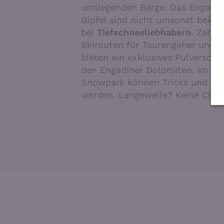
umliegenden Berge. Das Engadin
Gipfel sind nicht umsonst bekan
bei
Tiefschneeliebhabern
. Zahlr
Skirouten für Tourengeher und t
bieten ein exklusives Pulverschn
den Engadiner Dolomiten. Im wei
Snowpark können Tricks und Sp
werden. Langeweile? Keine Chan