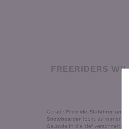
FREERIDERS WI
Gerade
Freeride-Skifahrer und -
Snowboarder
lockt es immer wie
Gelände in die tief verschneiten