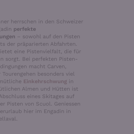
ner herrschen in den Schweizer
gadin
perfekte
ungen
– sowohl auf den Pisten
ts der präparierten Abfahrten.
etet eine Pistenvielfalt, die für
n sorgt. Bei perfekten Pisten-
dingungen macht Carven,
r Tourengehen besonders viel
emütliche
Einkehrschwung
in
ütlichen Almen und Hütten ist
Abschluss eines Skitages auf
der Pisten von Scuol. Geniessen
erurlaub hier im Engadin in
llaval.