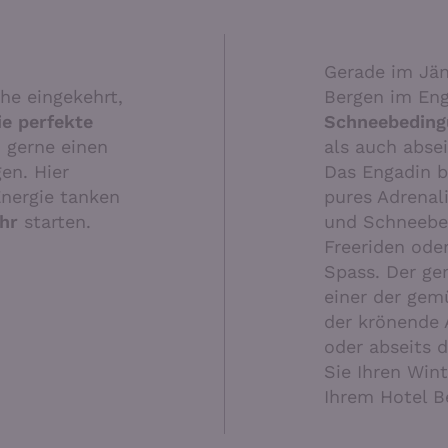
Gerade im Jän
he eingekehrt,
Bergen im En
ie perfekte
Schneebeding
h gerne einen
als auch absei
en. Hier
Das Engadin bi
Energie tanken
pures Adrenali
ahr
starten.
und Schneebe
Freeriden ode
Spass. Der g
einer der gem
der krönende 
oder abseits 
Sie Ihren Wint
Ihrem Hotel Be