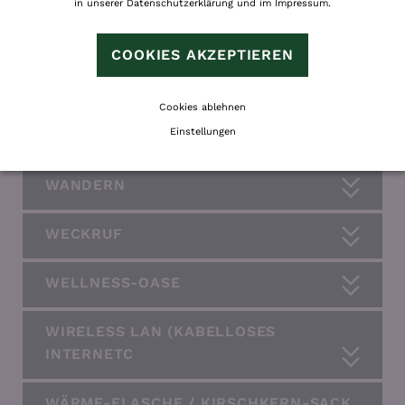
in unserer
Datenschutzerklärung
und im
Impressum
.
SPORT „UMS HAUS“
COOKIES AKZEPTIEREN
TELEFON
Cookies ablehnen
Einstellungen
VIVA-BAR
WANDERN
WECKRUF
WELLNESS-OASE
WIRELESS LAN (KABELLOSES
INTERNETC
WÄRME-FLASCHE / KIRSCHKERN-SACK