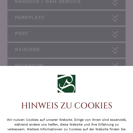
NÄHZEUG / NÄH-SERVICE
PARKPLATZ
POST
RAUCHEN
RÉCEPTION
SAFESCHLÜSSEL
SCHUHPUTZ-MASCHINE
HINWEIS ZU COOKIES
SICHERHEIT
Wir nutzen Cookies auf unserer Website. Einige von ihnen sind essenziell,
während andere uns helfen, diese Website und Ihre Erfahrung zu
SKI-AUSRÜSTUNC
verbessern. Weitere Informationen zu Cookies auf der Website finden Sie