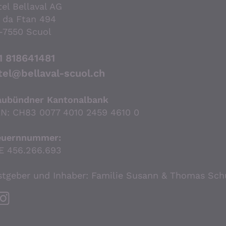
el Bellaval AG
 da Ftan 494
-7550 Scuol
1 818641481
tel@bellaval-scuol.ch
aubündner Kantonalbank
AN: CH83 0077 4010 2459 4610 0
euernnummer:
E 456.266.693
stgeber und Inhaber: Familie Susann & Thomas Sch