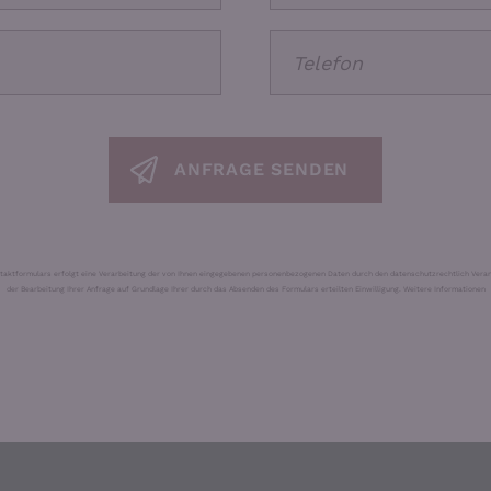
aktformulars erfolgt eine Verarbeitung der von Ihnen eingegebenen personenbezogenen Daten durch den datenschutzrechtlich Ver
der Bearbeitung Ihrer Anfrage auf Grundlage Ihrer durch das Absenden des Formulars erteilten Einwilligung.
Weitere Informationen