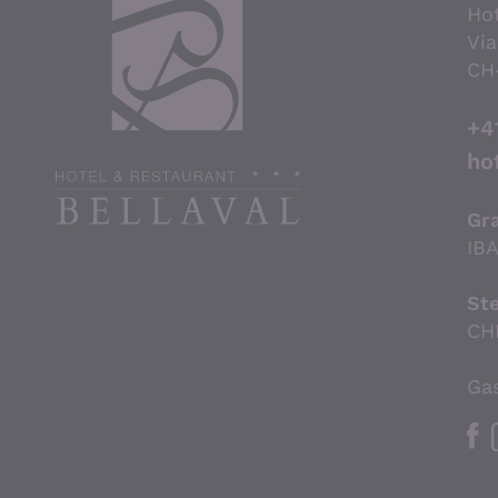
Hot
Via
CH
+4
ho
Gr
IB
St
CH
Ga